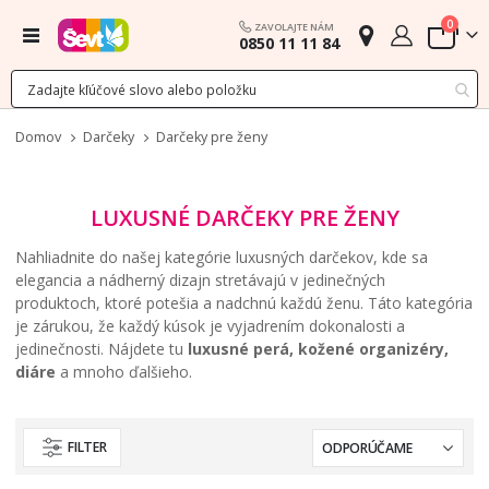
polož
0
ZAVOLAJTE NÁM
Menu
0850 11 11 84
Cart
Domov
Darčeky
Darčeky pre ženy
LUXUSNÉ DARČEKY PRE ŽENY
Nahliadnite do našej kategórie luxusných darčekov, kde sa
elegancia a nádherný dizajn stretávajú v jedinečných
produktoch, ktoré potešia a nadchnú každú ženu. Táto kategória
je zárukou, že každý kúsok je vyjadrením dokonalosti a
jedinečnosti. Nájdete tu
luxusné perá, kožené organizéry,
diáre
a mnoho ďalšieho.
FILTER