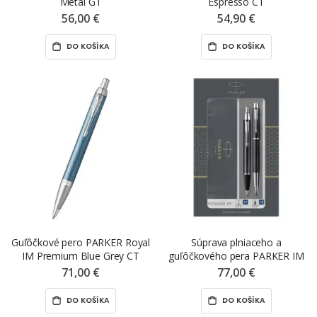
Metal GT
Espresso CT
56,00 €
54,90 €
DO KOŠÍKA
DO KOŠÍKA
Guľôčkové pero PARKER Royal
Súprava plniaceho a
IM Premium Blue Grey CT
guľôčkového pera PARKER IM
Black CT
71,00 €
77,00 €
DO KOŠÍKA
DO KOŠÍKA