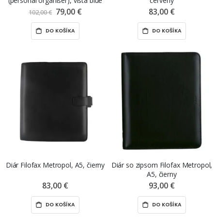
(personal organiser), vista blue
červený
79,00 €
Znížená
83,00 €
102,00 €
cena
DO KOŠÍKA
DO KOŠÍKA
Diár Filofax Metropol, A5, čierny
Diár so zipsom Filofax Metropol,
A5, čierny
83,00 €
93,00 €
DO KOŠÍKA
DO KOŠÍKA