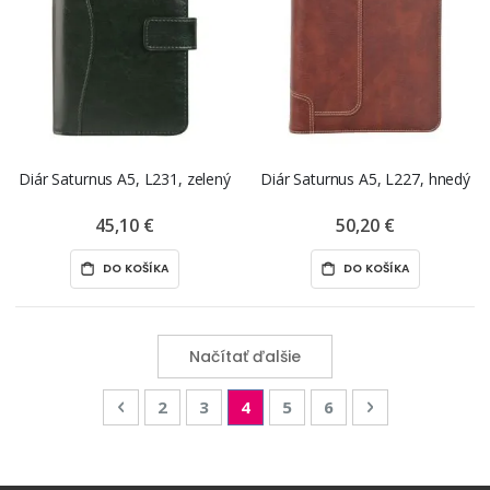
Diár Saturnus A5, L231, zelený
Diár Saturnus A5, L227, hnedý
45,10 €
50,20 €
DO KOŠÍKA
DO KOŠÍKA
Načítať ďalšie
Page
Page
Predchádzajúca
Page
Page
You're currently reading page
Page
Page
Page
Nasledujúca
2
3
4
5
6