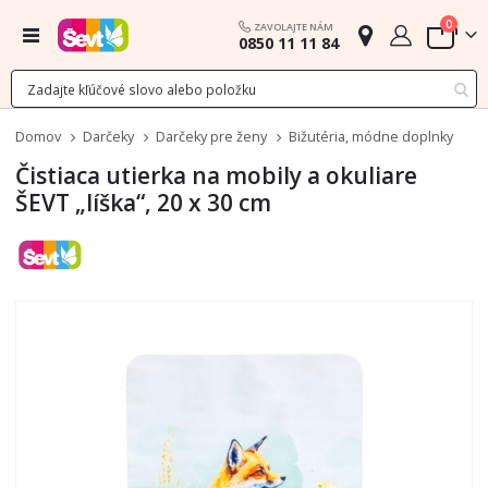
polož
0
ZAVOLAJTE NÁM
Menu
0850 11 11 84
Cart
Domov
Darčeky
Darčeky pre ženy
Bižutéria, módne doplnky
Čistiaca utierka na mobily a okuliare
ŠEVT „líška“, 20 x 30 cm
Preskočiť
na
koniec
galérie
obrázkov