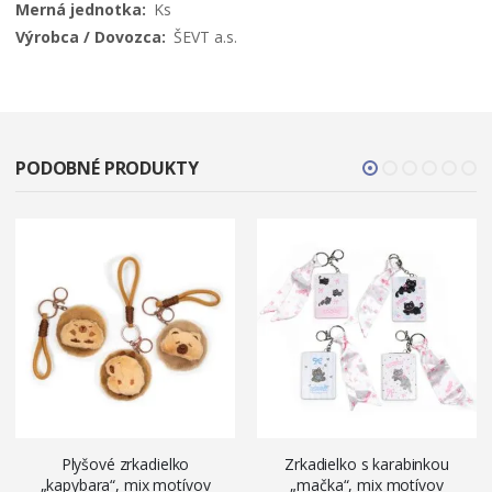
Ks
ŠEVT a.s.
PODOBNÉ PRODUKTY
Plyšové zrkadielko
Zrkadielko s karabinkou
„kapybara“, mix motívov
„mačka“, mix motívov