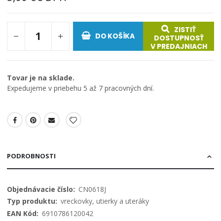
ZISTIŤ
DO KOŠÍKA
DOSTUPNOSŤ
V PREDAJNIACH
Tovar je na sklade.
Expedujeme v priebehu 5 až 7 pracovných dní.
PODROBNOSTI
Viac
CN0618J
informácií
vreckovky, utierky a uteráky
6910786120042