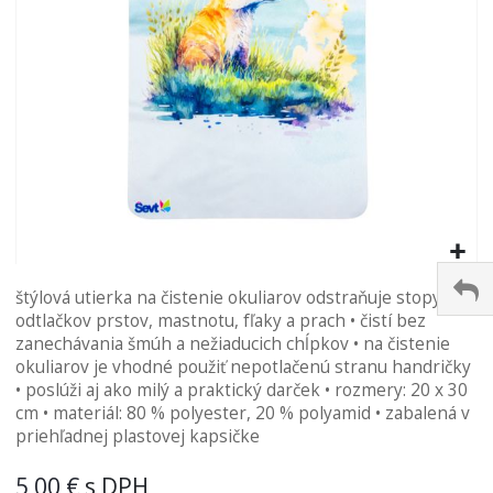
Preskočiť
štýlová utierka na čistenie okuliarov odstraňuje stopy
na
odtlačkov prstov, mastnotu, fľaky a prach • čistí bez
začiatok
zanechávania šmúh a nežiaducich chĺpkov • na čistenie
galérie
okuliarov je vhodné použiť nepotlačenú stranu handričky
obrázkov
• poslúži aj ako milý a praktický darček • rozmery: 20 x 30
cm • materiál: 80 % polyester, 20 % polyamid • zabalená v
priehľadnej plastovej kapsičke
5,00 €