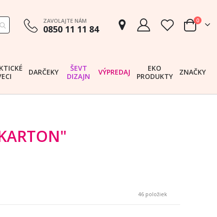
položk
ZAVOLAJTE NÁM
0
0850 11 11 84
Cart
KTICKÉ
ŠEVT
EKO
DARČEKY
VÝPREDAJ
ZNAČKY
VECI
DIZAJN
PRODUKTY
 KARTON"
46
položiek