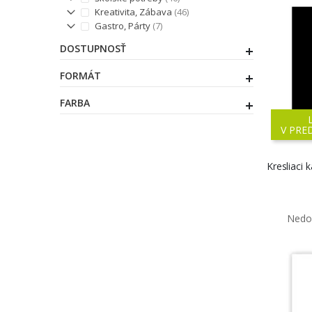
položky
Kreativita, Zábava
46
položky
Gastro, Párty
7
DOSTUPNOSŤ
FORMÁT
FARBA
V PRE
Kresliaci 