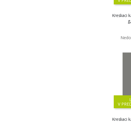
V PRE
Kresliaci 
g
V PRE
Kresliaci 