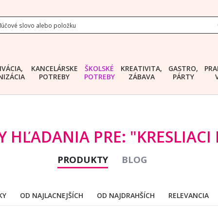
IVÁCIA,
KANCELÁRSKE
ŠKOLSKÉ
KREATIVITA,
GASTRO,
PRA
IZÁCIA
POTREBY
POTREBY
ZÁBAVA
PÁRTY
Y HĽADANIA PRE: "KRESLIACI
PRODUKTY
BLOG
KY
OD NAJLACNEJŠÍCH
OD NAJDRAHŠÍCH
RELEVANCIA