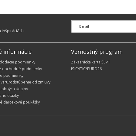
inšpiráciách.
é informácie
Vernostný program
 dodacie podmienky
Zákaznícka karta ŠEVT
é obchodné podmienky
ISIC/ITIC/EURO26
é podmienky
ovaru/odstúpenie od zmluvy
sobných údajov
ené otázky
ké darčekové poukážky