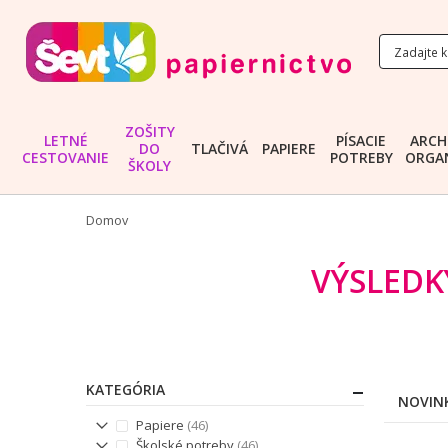
ZOŠITY
LETNÉ
PÍSACIE
ARCH
DO
TLAČIVÁ
PAPIERE
CESTOVANIE
POTREBY
ORGAN
ŠKOLY
Domov
VÝSLEDK
KATEGÓRIA
NOVIN
položky
Papiere
46
položky
Školské potreby
46