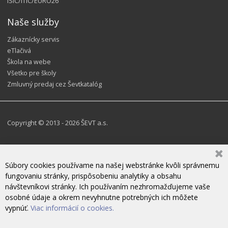
ISIC/ITIC/EURO26
Naše služby
Zákaznícky servis
eTlačivá
Škola na webe
Všetko pre školy
Zmluvný predaj cez Ševtkatalóg
Copyright © 2013 - 2026 ŠEVT a.s.
Súbory cookies používame na našej webstránke kvôli správnemu
fungovaniu stránky, prispôsobeniu analytiky a obsahu
návštevníkovi stránky. Ich používaním nezhromažďujeme vaše
osobné údaje a okrem nevyhnutne potrebných ich môžete
vypnúť.
Viac informácií o cookies.