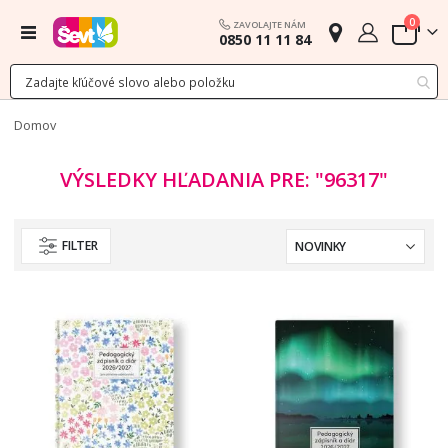
polož
0
ZAVOLAJTE NÁM
Menu
0850 11 11 84
Cart
Domov
VÝSLEDKY HĽADANIA PRE: "96317"
FILTER