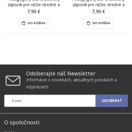
zápisník pre nižšie stredné a
zápisník pre nižšie stredné a
stredné vzdelávanie (2.stupeň ZŠ
stredné vzdelávanie (2.stupeň ZŠ
7,90 €
7,90 €
a SŠ) „kruhy“, 2026 – 2027
a SŠ) „Nízke Tatry“, 2026 – 2027
DO KOŠÍKA
DO KOŠÍKA
Odoberajte náš Newsletter
Informácie o novinkách, aktuálnych ponukách a
inšpiráciách.
ODOBERAŤ
O spoločnosti