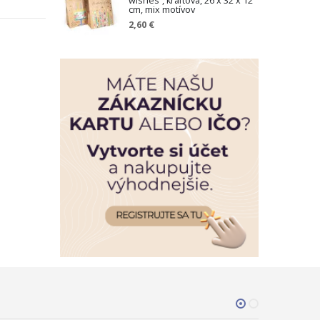
wishes“, kraftová, 26 x 32 x 12
cm, mix motívov
2,60 €