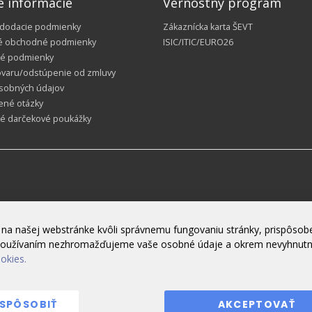
é informácie
Vernostný program
 dodacie podmienky
Zákaznícka karta ŠEVT
é obchodné podmienky
ISIC/ITIC/EURO26
é podmienky
ovaru/odstúpenie od zmluvy
sobných údajov
ené otázky
ké darčekové poukážky
na našej webstránke kvôli správnemu fungovaniu stránky, prispôsobe
h používaním nezhromažďujeme vaše osobné údaje a okrem nevyhnut
ookies.
ISPÔSOBIŤ
AKCEPTOVAŤ