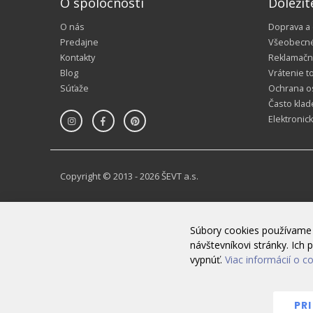
O spoločnosti
Dôležit
O nás
Doprava a
Predajne
Všeobecn
Kontakty
Reklamačn
Blog
Vrátenie t
Súťaže
Ochrana o
Často klad
Elektronic
Copyright © 2013 - 2026 ŠEVT a.s.
Súbory cookies používame 
návštevníkovi stránky. Ic
vypnúť.
Viac informácií o c
PR