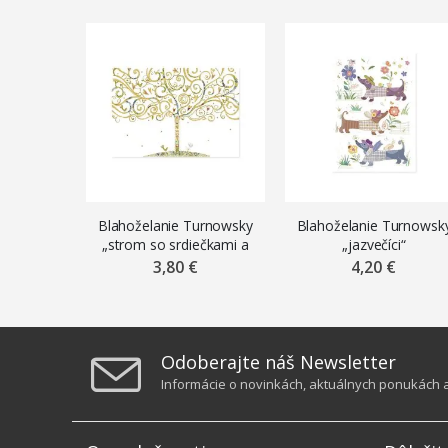
Blahoželanie Turnowsky
Blahoželanie Turnowsk
„strom so srdiečkami a
„jazvečíci“
vtákmi“
3,80 €
4,20 €
Odoberajte náš Newsletter
Informácie o novinkách, aktuálnych ponukách a 