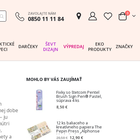
položk
ZAVOLAJTE NÁM
0
0850 11 11 84
Cart
KTICKÉ
ŠEVT
EKO
DARČEKY
VÝPREDAJ
ZNAČKY
VECI
DIZAJN
PRODUKTY
MOHLO BY VÁS ZAUJÍMAŤ
Fixky so štetcom Pentel
Brush Sign Pen® Pastel,
súprava 4 ks
m
8,50 €
nej dobe
– ju
12 ks baliaceho a
nútri
kreatívneho papiera The
,
Pepin Press „Alphonse
Mucha“, v knihe
ety a
Z
12,90 €
20,50 €