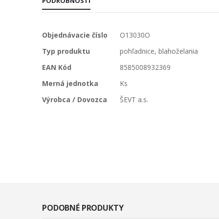
PODROBNOSTI
Viac
Objednávacie číslo
O13030O
informácií
Typ produktu
pohľadnice, blahoželania
EAN Kód
8585008932369
Merná jednotka
Ks
Výrobca / Dovozca
ŠEVT a.s.
PODOBNÉ PRODUKTY