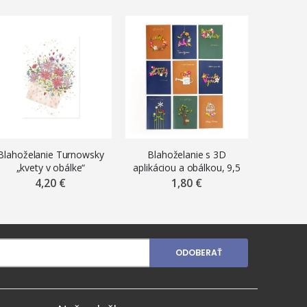
Blahoželanie Turnowsky
Blahoželanie s 3D
Originá
„kvety v obálke“
aplikáciou a obálkou, 9,5
3D blaho
x 13 cm, mix motívov
kvety s 
4,20 €
1,80 €
ODOBERAŤ