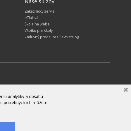
Naše služby
Zákaznícky servis
eTlačivá
Škola na webe
Všetko pre školy
Zmluvný predaj cez Ševtkatalóg
niu analytiky a obsahu
ne potrebných ich môžete
ZANECHAJTE NÁM SPRÁVU