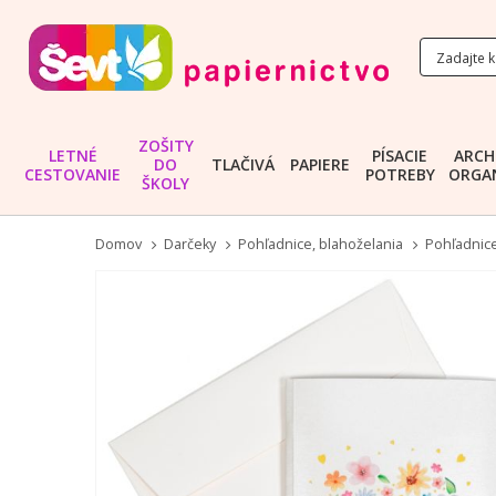
ZOŠITY
LETNÉ
PÍSACIE
ARCH
DO
TLAČIVÁ
PAPIERE
CESTOVANIE
POTREBY
ORGAN
ŠKOLY
Domov
Darčeky
Pohľadnice, blahoželania
Pohľadnice 
Preskočiť
na
koniec
galérie
obrázkov