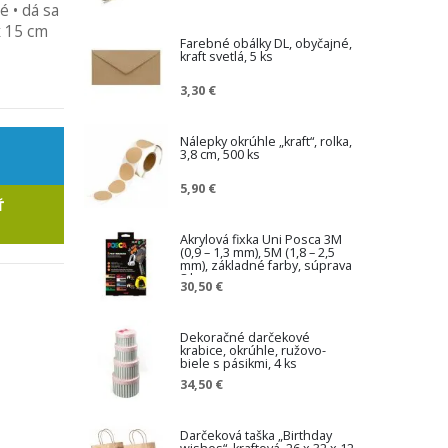
é • dá sa
n
í
x 15 cm
ž
Farebné obálky DL, obyčajné,
kraft svetlá, 5 ks
e
n
3,30 €
á
c
e
Nálepky okrúhle „kraft“, rolka,
n
3,8 cm, 500 ks
a
5,90 €
Ť
Akrylová fixka Uni Posca 3M
(0,9 – 1,3 mm), 5M (1,8 – 2,5
mm), základné farby, súprava
8 ks
30,50 €
Dekoračné darčekové
krabice, okrúhle, ružovo-
biele s pásikmi, 4 ks
34,50 €
Darčeková taška „Birthday