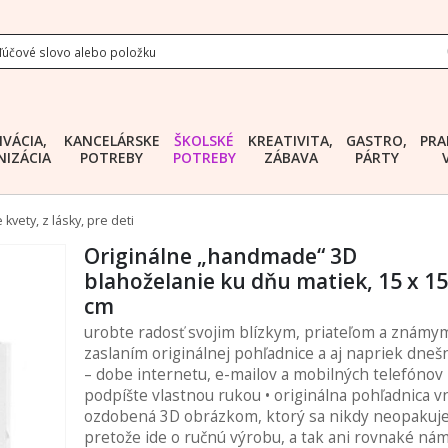
IVÁCIA,
KANCELÁRSKE
ŠKOLSKÉ
KREATIVITA,
GASTRO,
PRA
IZÁCIA
POTREBY
POTREBY
ZÁBAVA
PÁRTY
kvety, z lásky, pre deti
Originálne „handmade“ 3D
blahoželanie ku dňu matiek, 15 x 15
cm
urobte radosť svojim blízkym, priateľom a známy
zaslaním originálnej pohľadnice a aj napriek dneš
– dobe internetu, e-mailov a mobilných telefónov 
podpíšte vlastnou rukou • originálna pohľadnica v
ozdobená 3D obrázkom, ktorý sa nikdy neopakuje
pretože ide o ručnú výrobu, a tak ani rovnaké nám