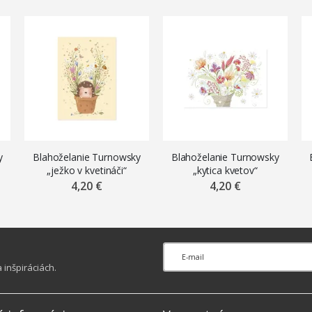
y
Blahoželanie Turnowsky
Blahoželanie Turnowsky
„ježko v kvetináči“
„kytica kvetov“
4,20 €
4,20 €
inšpiráciách.