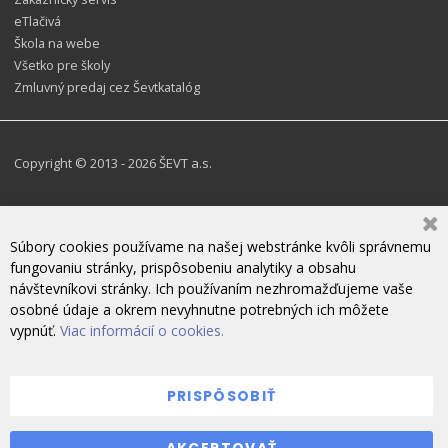
eTlačivá
Škola na webe
Všetko pre školy
Zmluvný predaj cez Ševtkatalóg
Copyright © 2013 - 2026 ŠEVT a.s.
Súbory cookies používame na našej webstránke kvôli správnemu
fungovaniu stránky, prispôsobeniu analytiky a obsahu
návštevníkovi stránky. Ich používaním nezhromažďujeme vaše
osobné údaje a okrem nevyhnutne potrebných ich môžete
vypnúť.
Viac informácií o cookies.
PRISPÔSOBIŤ
ZANECHAJTE NÁM SPRÁVU