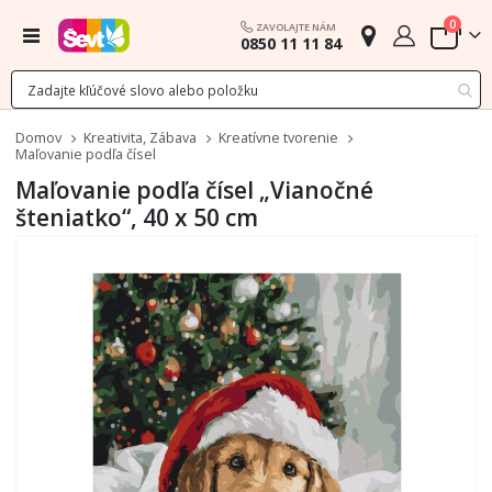
polož
0
ZAVOLAJTE NÁM
Menu
0850 11 11 84
Cart
Domov
Kreativita, Zábava
Kreatívne tvorenie
Maľovanie podľa čísel
Maľovanie podľa čísel „Vianočné
šteniatko“, 40 x 50 cm
Preskočiť
na
koniec
galérie
obrázkov