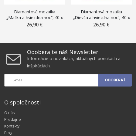
Diamantová mozaika
Diamantová mozaika
„Mačka a hviezdna noc“, 40 x
„Dievča a hviezdna noc“, 40 x
50 cm
50 cm
26,90 €
26,90 €
Odoberajte náš Newsletter
Informácie o novinkách, aktuálnych ponukách a
inšpiráciách.
ODOBERAŤ
O spoločnosti
O nás
Predajne
Kontakty
Blog