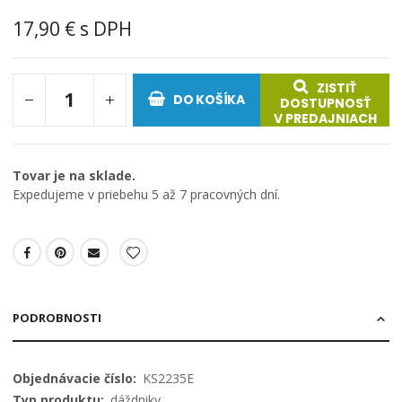
17,90 €
ZISTIŤ
DO KOŠÍKA
DOSTUPNOSŤ
V PREDAJNIACH
Tovar je na sklade.
Expedujeme v priebehu 5 až 7 pracovných dní.
PODROBNOSTI
Viac
KS2235E
informácií
dáždniky