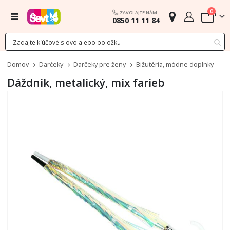
polož
0
ZAVOLAJTE NÁM
Menu
0850 11 11 84
Cart
Domov
Darčeky
Darčeky pre ženy
Bižutéria, módne doplnky
Dáždnik, metalický, mix farieb
Preskočiť
na
koniec
galérie
obrázkov