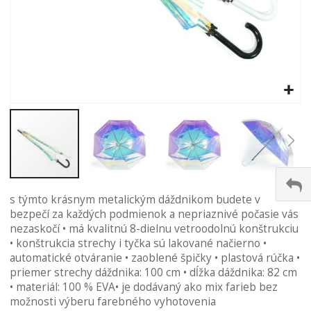
Preskočiť
s týmto krásnym metalickým dáždnikom budete v
na
bezpečí za každých podmienok a nepriaznivé počasie vás
začiatok
nezaskočí • má kvalitnú 8-dielnu vetroodolnú konštrukciu
galérie
• konštrukcia strechy i tyčka sú lakované načierno •
obrázkov
automatické otváranie • zaoblené špičky • plastová rúčka •
priemer strechy dáždnika: 100 cm • dĺžka dáždnika: 82 cm
• materiál: 100 % EVA• je dodávaný ako mix farieb bez
možnosti výberu farebného vyhotovenia