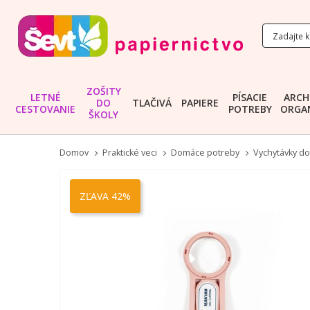
ZOŠITY
LETNÉ
PÍSACIE
ARCH
DO
TLAČIVÁ
PAPIERE
CESTOVANIE
POTREBY
ORGAN
ŠKOLY
Domov
Praktické veci
Domáce potreby
Vychytávky d
Preskočiť
na
ZĽAVA 42%
koniec
galérie
obrázkov