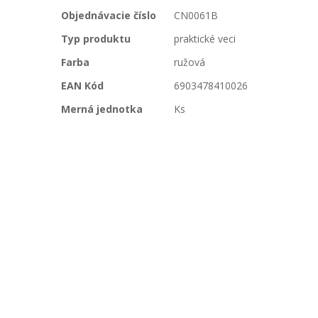
Viac
Objednávacie číslo
CN0061B
informácií
Typ produktu
praktické veci
Farba
ružová
EAN Kód
6903478410026
Merná jednotka
Ks