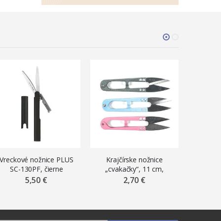
Vreckové nožnice PLUS
Krajčírske nožnice
Súprava 
SC-130PF, čierne
„cvakačky“, 11 cm,
kovové, mix farieb
5,50 €
2,70 €