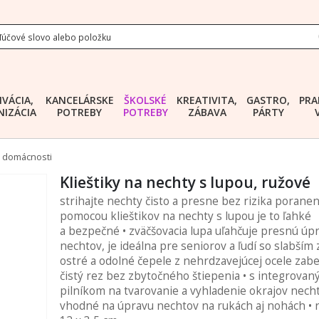
IVÁCIA,
KANCELÁRSKE
ŠKOLSKÉ
KREATIVITA,
GASTRO,
PRA
IZÁCIA
POTREBY
POTREBY
ZÁBAVA
PÁRTY
o domácnosti
Klieštiky na nechty s lupou, ružové
strihajte nechty čisto a presne bez rizika poranen
pomocou klieštikov na nechty s lupou je to ľahké
a bezpečné • zväčšovacia lupa uľahčuje presnú úp
nechtov, je ideálna pre seniorov a ľudí so slabším
ostré a odolné čepele z nehrdzavejúcej ocele zab
čistý rez bez zbytočného štiepenia • s integrova
pilníkom na tvarovanie a vyhladenie okrajov necht
vhodné na úpravu nechtov na rukách aj nohách • 