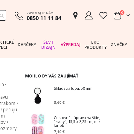
položk
ZAVOLAJTE NÁM
0
0850 11 11 84
Cart
KTICKÉ
ŠEVT
EKO
DARČEKY
VÝPREDAJ
ZNAČKY
VECI
DIZAJN
PRODUKTY
MOHLO BY VÁS ZAUJÍMAŤ
ia •
Skladacia lupa, 50 mm
ravu
3,60 €
 zrakom •
ezpečujú
ným
Cestovná súprava na šitie,
"kvety", 15,5 x 8,25 cm, mix
ov •
farieb
rozmery:
7,10 €