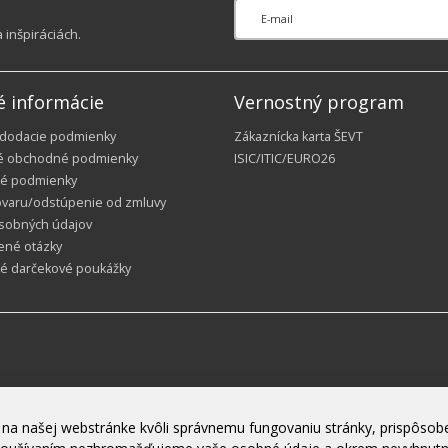
inšpiráciách.
é informácie
Vernostný program
 dodacie podmienky
Zákaznícka karta ŠEVT
é obchodné podmienky
ISIC/ITIC/EURO26
é podmienky
ovaru/odstúpenie od zmluvy
sobných údajov
ené otázky
ké darčekové poukážky
na našej webstránke kvôli správnemu fungovaniu stránky, prispôsobe