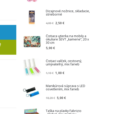
Dizajnové nožnice, skladacie,
strieborné
Z
2,50 €
4,00 €
n
í
ž
Čistiaca utierka na mobily a
okuliare ŠEVT „kamene“, 20 x
e
30 cm
n
Ť
5,00 €
á
c
e
Čistiaci valček, cestovný,
n
umývateľný, mix farieb
a
Z
1,00 €
1,10 €
n
í
ž
Manikúrová súprava s LED
osvetlením, mix farieb
e
n
Z
5,00 €
10,20 €
á
n
c
í
e
ž
Taška na plavky Fabrizio
n