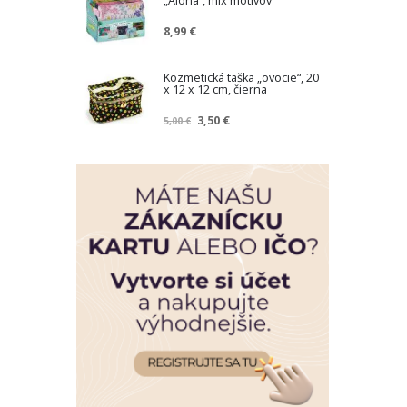
„Aloha“, mix motívov
e
a
n
8,99 €
á
c
e
Kozmetická taška „ovocie“, 20
n
x 12 x 12 cm, čierna
a
Z
3,50 €
5,00 €
n
í
ž
e
n
á
c
e
n
a