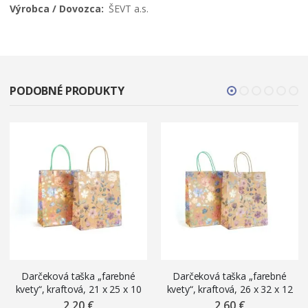
ŠEVT a.s.
PODOBNÉ PRODUKTY
Darčeková taška „farebné
Darčeková taška „farebné
kvety“, kraftová, 21 x 25 x 10
kvety“, kraftová, 26 x 32 x 12
cm, mix motívov
cm, mix motívov
2,20 €
2,60 €