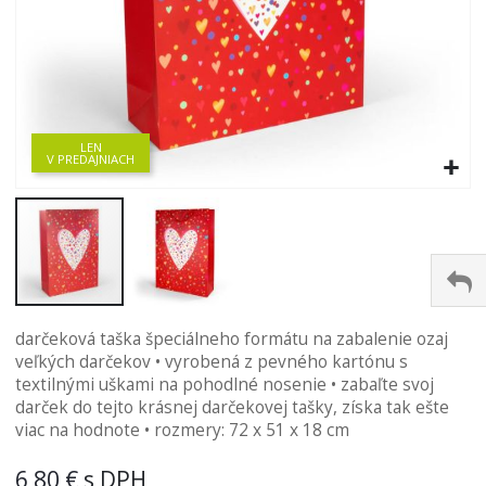
LEN
V PREDAJNIACH
Preskočiť
darčeková taška špeciálneho formátu na zabalenie ozaj
na
veľkých darčekov • vyrobená z pevného kartónu s
začiatok
textilnými uškami na pohodlné nosenie • zabaľte svoj
galérie
darček do tejto krásnej darčekovej tašky, získa tak ešte
obrázkov
viac na hodnote • rozmery: 72 x 51 x 18 cm
6,80 €