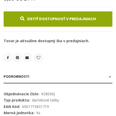
ZISTIŤ DOSTUPNOSŤ V PREDAJNIACH
Tovar je aktuálne dostupný iba v predajniach.
PODROBNOSTI
Viac
KS8006J
informácií
darčekové tašky
6901715831719
Ks