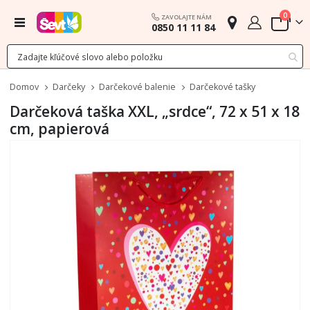
polož
0
ZAVOLAJTE NÁM
Menu
0850 11 11 84
Cart
Domov
Darčeky
Darčekové balenie
Darčekové tašky
Darčeková taška XXL, „srdce“, 72 x 51 x 18
cm, papierová
Preskočiť
na
koniec
galérie
obrázkov