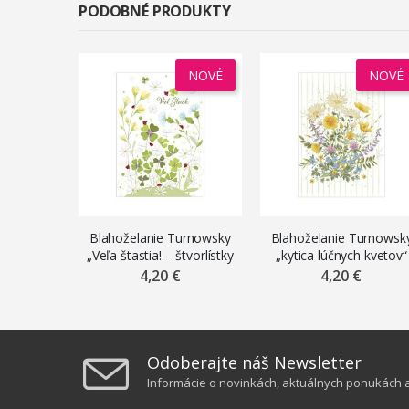
PODOBNÉ PRODUKTY
NOVÉ
NOVÉ
Blahoželanie Turnowsky
Blahoželanie Turnowsk
„Veľa štastia! – štvorlístky
„kytica lúčnych kvetov“
a lienky“
4,20 €
4,20 €
Odoberajte náš Newsletter
Informácie o novinkách, aktuálnych ponukách a 