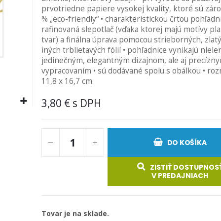
prvotriedne papiere vysokej kvality, ktoré sú zár
% „eco-friendly“ • charakteristickou črtou pohľadní
rafinovaná slepotlač (vďaka ktorej majú motívy plas
tvar) a finálna úprava pomocou strieborných, zlat
iných trblietavých fólií • pohľadnice vynikajú niele
jedinečným, elegantným dizajnom, ale aj precízn
vypracovaním • sú dodávané spolu s obálkou • roz
11,8 x 16,7 cm
3,80 €
DO KOŠÍKA
ZISTIŤ DOSTUPNOS
V PREDAJNIACH
Tovar je na sklade.