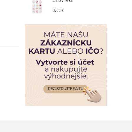
živici“, 18 ks
3,60 €