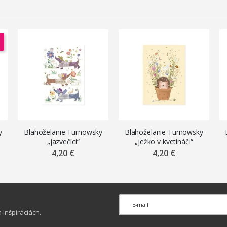
y
Blahoželanie Turnowsky
Blahoželanie Turnowsky
„jazvečíci“
„ježko v kvetináči“
4,20 €
4,20 €
inšpiráciách.