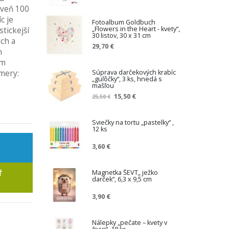
oveň 100
c je
Fotoalbum Goldbuch
„Flowers in the Heart - kvety“,
tickejší
30 listov, 30 x 31 cm
ých a
29,70 €
n
ym
Súprava darčekových krabíc
mery:
„guľôčky“, 3 ks, hnedá s
mašľou
Z
15,50 €
25,50 €
n
í
ž
Sviečky na tortu „pastelky“ ,
12 ks
e
n
3,60 €
á
c
e
Magnetka ŠEVT„ ježko
Ť
n
darček“, 6,3 x 9,5 cm
a
3,90 €
Nálepky „pečate – kvety v