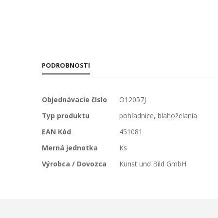
PODROBNOSTI
Viac
Objednávacie číslo
O12057J
informácií
Typ produktu
pohľadnice, blahoželania
EAN Kód
451081
Merná jednotka
Ks
Výrobca / Dovozca
Kunst und Bild GmbH