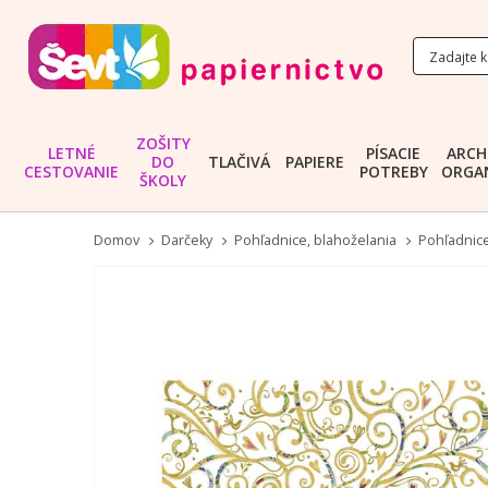
ZOŠITY
LETNÉ
PÍSACIE
ARCH
DO
TLAČIVÁ
PAPIERE
CESTOVANIE
POTREBY
ORGAN
ŠKOLY
Domov
Darčeky
Pohľadnice, blahoželania
Pohľadnice 
Preskočiť
na
koniec
galérie
obrázkov