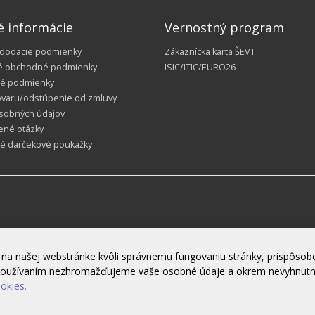
é informácie
Vernostný program
 dodacie podmienky
Zákaznícka karta ŠEVT
é obchodné podmienky
ISIC/ITIC/EURO26
é podmienky
ovaru/odstúpenie od zmluvy
sobných údajov
ené otázky
ké darčekové poukážky
na našej webstránke kvôli správnemu fungovaniu stránky, prispôsobe
h používaním nezhromažďujeme vaše osobné údaje a okrem nevyhnut
ookies.