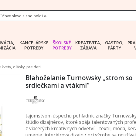
IVÁCIA,
KANCELÁRSKE
ŠKOLSKÉ
KREATIVITA,
GASTRO,
PRA
IZÁCIA
POTREBY
POTREBY
ZÁBAVA
PÁRTY
kvety, z lásky, pre deti
Blahoželanie Turnowsky „strom so
srdiečkami a vtákmi“
tajomstvom úspechu pohľadníc značky Turnowsky
štúdio dizajnérov, ktoré spája talentovaných prof
z viacerých kreatívnych odvetví – textil, móda, ke
umenie, interiérový dizajn • pri výrobe sa používa