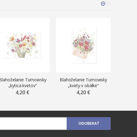
Blahoželanie Turnowsky
Blahoželanie Turnowsky
Blaho
„kytica kvetov“
„kvety v obálke“
aplikáci
x 13 c
4,20 €
4,20 €
ODOBERAŤ