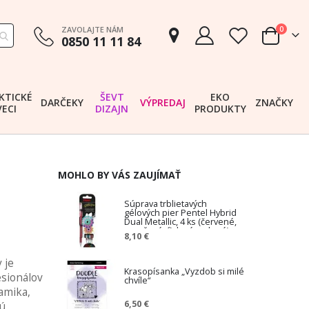
položk
ZAVOLAJTE NÁM
0
0850 11 11 84
Cart
KTICKÉ
ŠEVT
EKO
DARČEKY
VÝPREDAJ
ZNAČKY
VECI
DIZAJN
PRODUKTY
MOHLO BY VÁS ZAUJÍMAŤ
Súprava trblietavých
gélových pier Pentel Hybrid
Dual Metallic, 4 ks (červené,
oranžové, fialové, zelené)
8,10 €
 je
Krasopísanka „Vyzdob si milé
esionálov
chvíle“
ramika,
6,50 €
jú