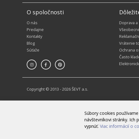
O spoločnosti
Dôležit
O nás
Doprava a
Predajne
Všeobecn
Kontakty
Reklamačn
Blog
Vrátenie t
Súťaže
Ochrana o
Často klad
Elektronic
Copyright © 2013 - 2026 ŠEVT a.s.
Súbory cookies používame 
návštevníkovi stránky. Ic
vypnúť.
Viac informácií o c