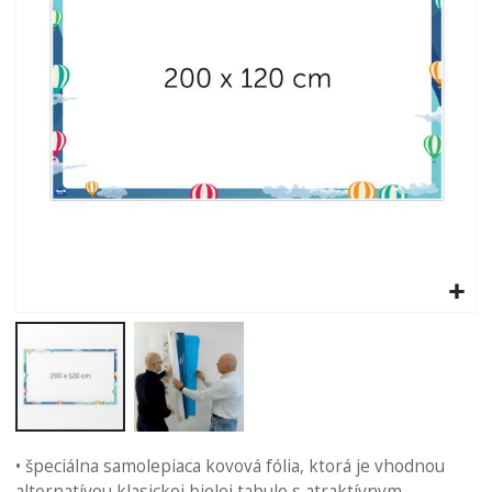
Preskočiť
na
• špeciálna samolepiaca kovová fólia, ktorá je vhodnou
začiatok
alternatívou klasickej bielej tabule s atraktívnym