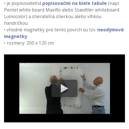
• je popisovateľná
popisovačmi na biele tabule
(napr.
Pentel white board Maxiflo alebo Staedtler whiteboard
Lumocolor) a stierateľná stierkou alebo vlhkou
handričkou
• vhodné magnetky pre tento povrch sú tzv.
neodýmové
magnetky
• rozmery: 200 x 120 cm