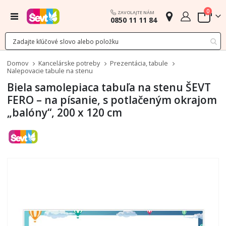
polož
0
ZAVOLAJTE NÁM
Menu
0850 11 11 84
Cart
Domov
Kancelárske potreby
Prezentácia, tabule
Nalepovacie tabule na stenu
Biela samolepiaca tabuľa na stenu ŠEVT
FERO – na písanie, s potlačeným okrajom
„balóny“, 200 x 120 cm
Preskočiť
na
koniec
galérie
obrázkov