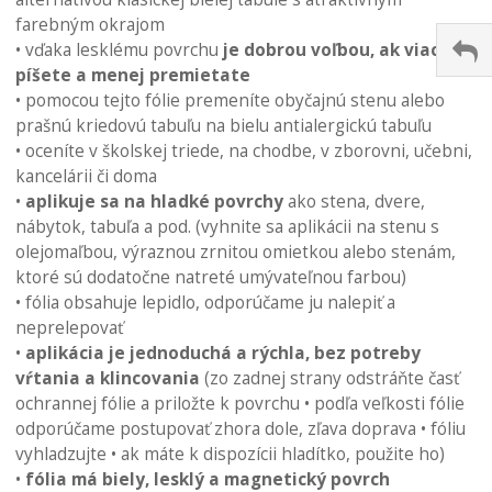
galérie
farebným okrajom
obrázkov
• vďaka lesklému povrchu
je dobrou voľbou, ak viac
píšete a menej premietate
• pomocou tejto fólie premeníte obyčajnú stenu alebo
prašnú kriedovú tabuľu na bielu antialergickú tabuľu
• oceníte v školskej triede, na chodbe, v zborovni, učebni,
kancelárii či doma
•
aplikuje sa na hladké povrchy
ako stena, dvere,
nábytok, tabuľa a pod. (vyhnite sa aplikácii na stenu s
olejomaľbou, výraznou zrnitou omietkou alebo stenám,
ktoré sú dodatočne natreté umývateľnou farbou)
• fólia obsahuje lepidlo, odporúčame ju nalepiť a
neprelepovať
•
aplikácia je jednoduchá a rýchla, bez potreby
vŕtania a klincovania
(zo zadnej strany odstráňte časť
ochrannej fólie a priložte k povrchu • podľa veľkosti fólie
odporúčame postupovať zhora dole, zľava doprava • fóliu
vyhladzujte • ak máte k dispozícii hladítko, použite ho)
•
fólia má biely, lesklý a magnetický povrch