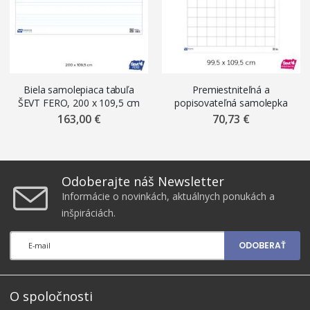
Biela samolepiaca tabuľa
Premiestniteľná a
ŠEVT FERO, 200 x 109,5 cm
popisovateľná samolepka
(vnútro tabule), s notovou
ŠEVT NANO write, 99,5 x
163,00 €
70,73 €
osnovou
109,5 cm, s mriežkou
Odoberajte náš Newsletter
Informácie o novinkách, aktuálnych ponukách a
inšpiráciách.
ODOBERAŤ
O spoločnosti