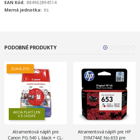
884962894514
Ks
PODOBNÉ PRODUKTY
ZĽAVA 21%
AKCIA PLATÍ LEN
V E-SHOPE
Atramentová náplň pre
Atramentová náplň pre HP
Canon PG-540 L black + CL-
3YM74AE No.653 pre