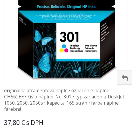
Preskočiť
originálna atramentová náplň • označenie náplne:
na
CH562EE • číslo náplne: No. 301 • typ zariadenia: DeskJet
začiatok
1050, 2050, 2050s • kapacita: 165 strán • farba náplne:
galérie
farebná
obrázkov
37,80 €