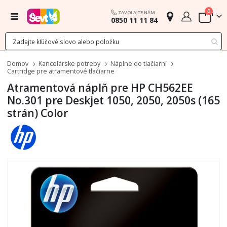
polož
0
ZAVOLAJTE NÁM
Menu
0850 11 11 84
Cart
Domov
Kancelárske potreby
Náplne do tlačiarní
Cartridge pre atramentové tlačiarne
Atramentová náplň pre HP CH562EE
No.301 pre Deskjet 1050, 2050, 2050s (165
strán) Color
Preskočiť
na
koniec
galérie
obrázkov