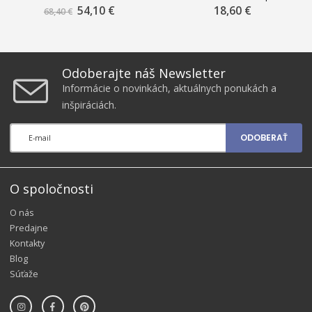
541 XL color + GP501 10 x
Deskjet IA 6000, IA Plus
54,10 €
Znížená
18,60 €
68,40 €
cena
15 sada pre: MG 2150, 3150
6400, 6075, 6475 (200 strán),
multipack
farebný
Odoberajte náš Newsletter
Informácie o novinkách, aktuálnych ponukách a
inšpiráciách.
ODOBERAŤ
O spoločnosti
O nás
Predajne
Kontakty
Blog
Súťaže