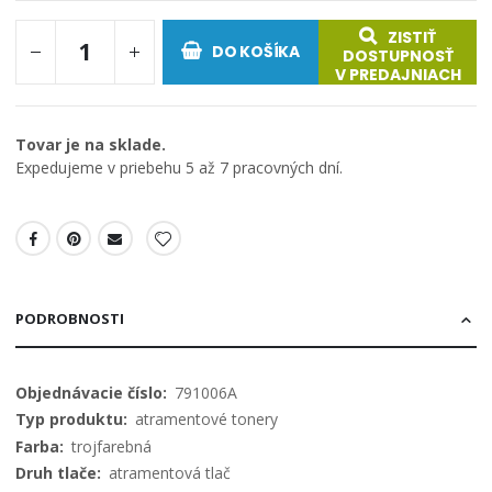
ZISTIŤ
DO KOŠÍKA
DOSTUPNOSŤ
V PREDAJNIACH
Tovar je na sklade.
Expedujeme v priebehu 5 až 7 pracovných dní.
PODROBNOSTI
Viac
791006A
informácií
atramentové tonery
trojfarebná
atramentová tlač