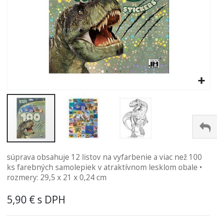
Preskočiť
súprava obsahuje 12 listov na vyfarbenie a viac než 100
na
ks farebných samolepiek v atraktívnom lesklom obale •
začiatok
rozmery: 29,5 x 21 x 0,24 cm
galérie
obrázkov
5,90 €