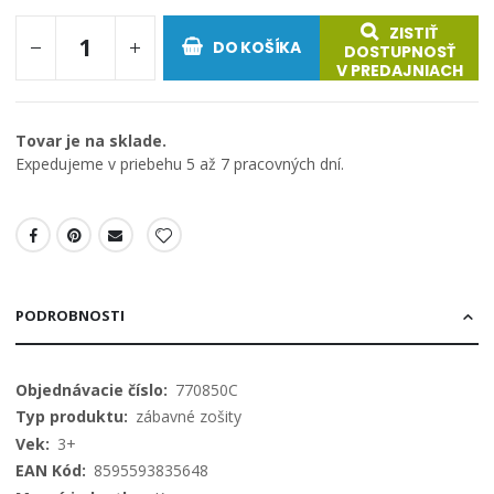
ZISTIŤ
DO KOŠÍKA
DOSTUPNOSŤ
V PREDAJNIACH
Tovar je na sklade.
Expedujeme v priebehu 5 až 7 pracovných dní.
PODROBNOSTI
Viac
770850C
informácií
zábavné zošity
3+
8595593835648