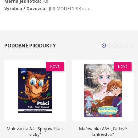
Ks
JIRI MODELS SK s.r.o.
PODOBNÉ PRODUKTY
NOVÉ
NOVÉ
Maľovanka A4 „Spojovačka –
Maľovanka A5+ „Ľadové
vtáky“
kráľovstvo“