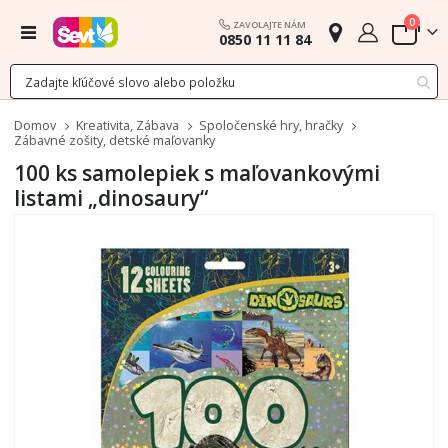
polož
0
ZAVOLAJTE NÁM
Menu
0850 11 11 84
Cart
Domov
Kreativita, Zábava
Spoločenské hry, hračky
Zábavné zošity, detské maľovanky
100 ks samolepiek s maľovankovými
listami „dinosaury“
Preskočiť
na
koniec
galérie
obrázkov